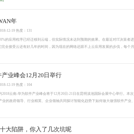
WAN年
-12-19 热度：131
过70%的应用程序已经迁移到云端，但实际情况未达到预期的效果。在最近对IT决策者
他们完全接受云还有好几年的时间，因为现在的网络还跟不上云应用发展的步伐，每个
件产业峰会12月20日举行
-12-19 热度：104
2018云南-华为软件产业峰会将于12月20日-21日在昆明滇池国际会展中心举行。本
产业的政府领导、行业精英、企业领袖共同探讨智能化趋势下如何做大做强软件产业
十大陷阱，你入了几次坑呢