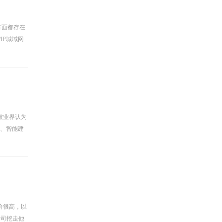
方面都存在
IP城域网
被业界认为
网、智能建
价很高，以
公司挖走他