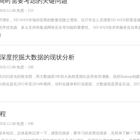
供应商时需要考虑的关键问题
-12-08 热度：153
增长，SD-WAN市场供应商的数量也随之增加。在IT专业人员调查SD-WAN部署选
序优先级、多云支持和集成网络安全等功能的重要性。 SD-WAN技术和服务旨在将
]
深度挖掘大数据的现状分析
-12-08 热度：108
闪闪发光的新东西，而大数据跟3年前火热程度相比反而有些凄惨。虽然Hadoop创建于
热化是在2011年至2014年期间，当时在媒体和行业面前，大数据就是黑金石油。201
程
-12-08 热度：190
基本知识，总体架构记录一下，感觉坑很多，要学习的东西也很多，先简单了解一下基