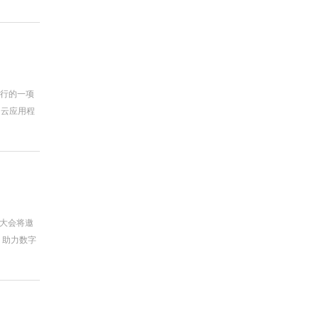
进行的一项
月云应用程
次大会将邀
、助力数字