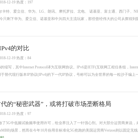
-12-19 热度：197
卡特、爱立信、华为、LG、朗讯、摩托罗拉、北电、 诺基亚、富士通、西门子、NE
如今只剩下华为、爱立信、诺基亚和中兴四大主流玩家，那些曾经伟大的公司从辉煌到
IPv4的对比
-12-19 热度：84
Version 6的缩写，其中Internet Protocol译为互联网协议。IPv6是IETF(互联网工程任务组，Intern
orce)设计的用于替代现行版本IP协议(IPv4)的下一代IP协议，号称可以为全世界的每一粒沙子编
时代的“秘密武器”，或将打破市场垄断格局
-12-19 热度：97
放了5G中低频试验频率使用许可，给业界注入了一针强心剂。对大部分运营商来说，未
MBB)场景，然而在今年10月份用非标准化5G抢跑的美国运营商Verizon则以固定无
细]