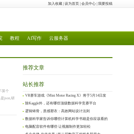
加入收藏
|
设为首页
|
会员中心
|
我要投稿
院
教程
AI写作
云服务器
推荐文章
站长推荐
不算个
VR赛车游戏《Mini Motor Racing X》将于5月14日发
json,研
除Kaggle外，还有哪些顶级数据科学竞赛平台
逻辑铸骨，质感塑衣：高效网站设计法则
数据科学家告诉你哪些计算机科学书籍是你应该看的
电脑配音软件有哪些 让视频制作更加轻松