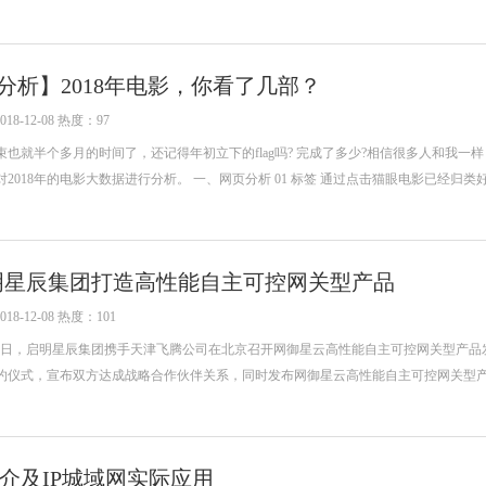
数据分析】2018年电影，你看了几部？
-12-08 热度：97
结束也就半个多月的时间了，还记得年初立下的flag吗? 完成了多少?相信很多人和我一
现对2018年的电影大数据进行分析。 一、网页分析 01 标签 通过点击猫眼电影已经归类
明星辰集团打造高性能自主可控网关型产品
-12-08 热度：101
】12月5日，启明星辰集团携手天津飞腾公司在北京召开网御星云高性能自主可控网关型产
约仪式，宣布双方达成战略合作伙伴关系，同时发布网御星云高性能自主可控网关型
介及IP城域网实际应用