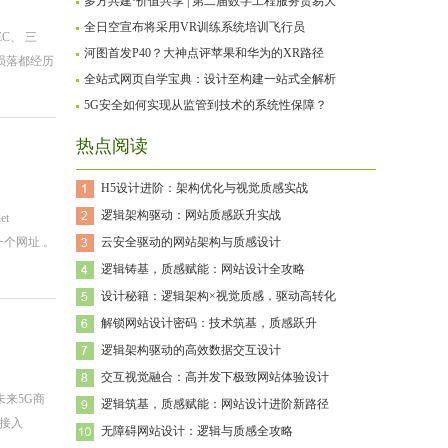
多方共建·价值共享 | 第二届数字工程服务贸易大
全日空宣布将采用VR训练系统培训飞行员
C、 三
河图首发P40？大神点评苹果和华为的XR路径
陨落都经历
全站式网页自学宝典：设计至构建一站式全解析
5G安全如何实现从监管到技术的系统性保障？
热点阅读
H5设计进阶：架构优化与视觉质感实战
逻辑架构驱动：网站质感跃升实战
et
上一个网址 。
云安全驱动的网站架构与质感设计
逻辑铸基，质感赋能：网站设计全攻略
设计秘籍：逻辑架构×视觉质感，驱动高转化
解锁网站设计密码：技术筑基，质感跃升
逻辑架构驱动的高效数据交互设计
交互视觉融合：高并发下极致网站体验设计
来5G商
逻辑筑基，质感赋能：网站设计进阶新路径
线接入
无障碍网站设计：逻辑与质感全攻略