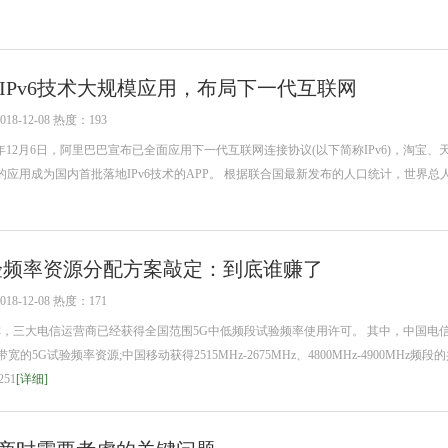
IPv6技术大规模应用，布局下一代互联网
-12-08 热度：193
018年12月6日，阿里巴巴宣布已全面应用下一代互联网连接协议(以下简称IPv6)，淘宝
应用成为国内首批落地IPv6技术的APP。 根据联合国最新发布的人口统计，世界总
验频率资源分配方案敲定：到底谁赚了
-12-08 热度：171
称，三大电信运营商已经获得全国范围5G中低频段试验频率使用许可。 其中，中国电
MHz带宽的5G试验频率资源;中国移动获得2515MHz-2675MHz、4800MHz-4900MHz频段的
51
[详细]