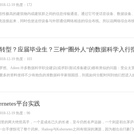
-12-19 热度：172
活性极高的建筑物内或建筑群之间的信息传输通道。通过它可使话音设备、数据设备
统连接起来，同时也使这些设备与外部通信网络相连的综合布线。所以说网络综合布
转型？应届毕业生？三种“圈外人”的数据科学入行
-12-19 热度：103
然、Aileen 许多数据科学职业建议(或求职/面试准备建议)都有类似的问题：受众太
些繁多的资料使得不少有抱负的准数据科学家很困惑，到底如何分配时间到他们想进入
ernetes平台实践
-12-19 热度：96
es就好像江湖里的两大绝世高手，一个是成名已久的长者，至今仍然名声远扬，一个则是初出茅
便惊诧了整个武林。Hadoop与Kubernetes之间有很深的渊源，因为都出自IT豪门Go