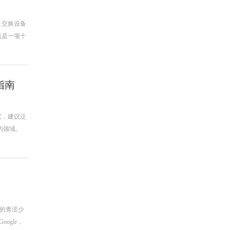
、交换设备
线是一项十
指南
宽，建议泛
的领域。
庐的青涩少
ogle，