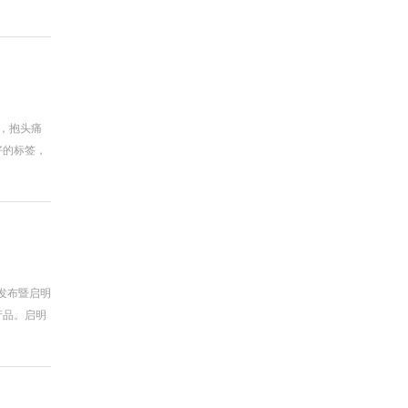
样，抱头痛
好的标签，
品发布暨启明
产品。启明