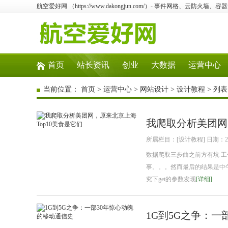
航空爱好网 （https://www.dakongjun.com/）- 事件网格、云防
首页
站长资讯
创业
大数据
运营中心
当前位置：
首页
>
运营中心
>
网站设计
>
设计教程
> 列表
我爬取分析美团网
所属栏目：[设计教程] 日期：2018
数据爬取三步曲之前方有坑 
事。。。然而最后的结果是中午晚饭都
究下get的参数发现
[详细]
1G到5G之争：一