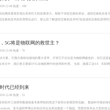
-12-08 热度：109
拟化网络逐渐呈现出具有巨大的发展潜力。相较于传统交换机来说，虚拟交换机在各
拟交换机技术的应用势在必行。那么您了解虚拟交换机技术吗?知道虚拟交换机原理吗?
，5G将是物联网的救世主？
-12-08 热度：76
解决方案。它预示着移动领域的重大变革，尽管它不仅仅是为物联网建造的，但它还是
本文中，我们将主要探讨5G在物联网中的使用和作用。 当前，随着工业4.0、车联
时代已经到来
-12-08 热度：55
没有软件工程师和数据收集专家帮助的情况下获得分析模型和见解。 数据科学家的身
acebook、亚马逊和苹果以外的任何企业来说都是一个挑战。而那些有幸从大型科技