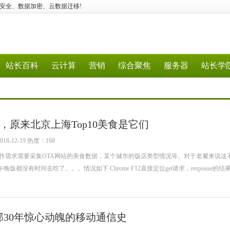
火墙、容器安全、数据加密、云数据迁移!
站长百科
云计算
营销
综合聚焦
服务器
站长学
，原来北京上海Top10美食是它们
-12-19 热度：168
工作需求需要采集OTA网站的美食数据，某个城市的饭店类型情况等。对于老饕来说这
没有时间去吃了。。。情况如下 Chrome F12直接定位get请求，response的结果是
部30年惊心动魄的移动通信史