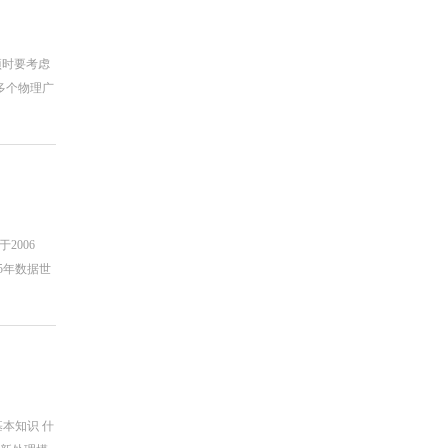
项时要考虑
多个物理广
2006
5年数据世
本知识 什