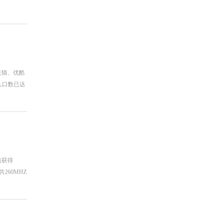
、天猫、优酷
人口数已达
信获得
共260MHZ