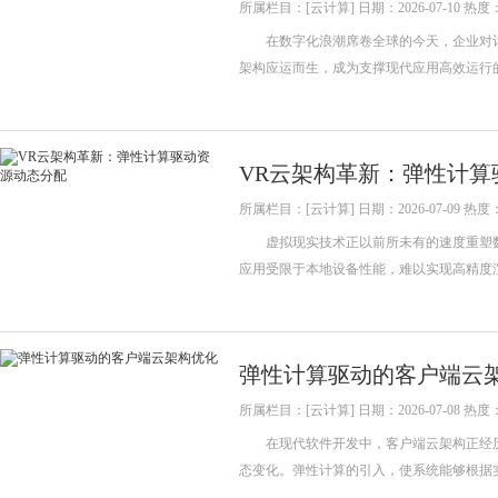
所属栏目：[云计算] 日期：2026-07-10 热度
在数字化浪潮席卷全球的今天，企业对计
架构应运而生，成为支撑现代应用高效运行
VR云架构革新：弹性计算
所属栏目：[云计算] 日期：2026-07-09 热度
虚拟现实技术正以前所未有的速度重塑数
应用受限于本地设备性能，难以实现高精度
弹性计算驱动的客户端云
所属栏目：[云计算] 日期：2026-07-08 热度
在现代软件开发中，客户端云架构正经历
态变化。弹性计算的引入，使系统能够根据