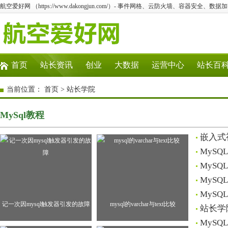
航空爱好网 （https://www.dakongjun.com/）- 事件网格、云防火墙、容器安全、
首页
站长资讯
创业
大数据
运营中心
站长百
当前位置：
首页
>
站长学院
MySql教程
嵌入式
MyS
MyS
MyS
MyS
记一次因mysql触发器引发的故障
mysql的varchar与text比较
站长学
MyS