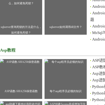
Andr
And
题
And
sqlserver查询死锁的方法是什么，
sqlserver如何调用dll文件？
MsSq
如何避免死锁？
Andr
Asp教程
ASP
ASP
Asp
Asp
Pyt
ASP函数-SHA256保密函数
每个asp程序员必懂的知识
Pyt
Pyth