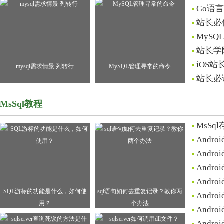
Go语
站长必
MyS
站长学
iOS
mysql需求情景 列转行
MySQL管理寻常的命令
站长必
MsSql教程
MsS
Andr
Andr
Andr
Andr
SQL游标的功能是什么，如何使
sql语句如何去重复记录？教你两
Andr
用？
个办法
Andr
Andr