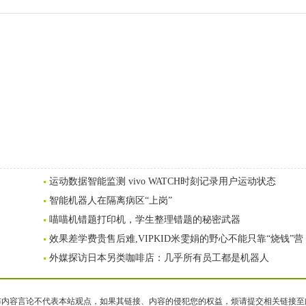
运动数据智能监测 vivo WATCH时刻记录用户运动状态
智能机器人在隔离病区“上岗”
喵喵机错题打印机，学生整理错题的秘密武器
效果差学费贵售后难,VIPKID米雯娟的野心不能只靠“烧钱”营
外媒探访日本另类咖啡店：几乎所有员工都是机器人
容言论不代表本站观点，如果其链接、内容的侵犯您的权益，烦请提交相关链接至邮箱bqsm