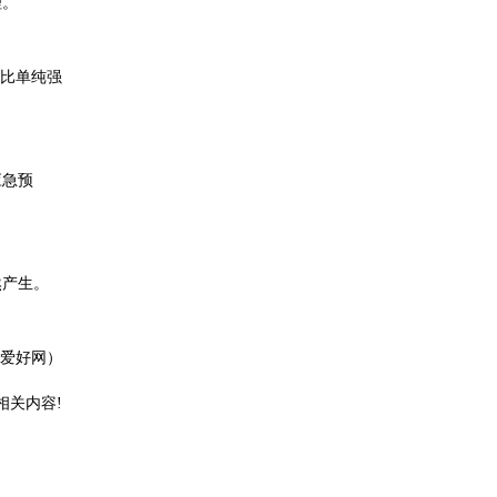
理。
比单纯强
应急预
然产生。
爱好网）
相关内容!