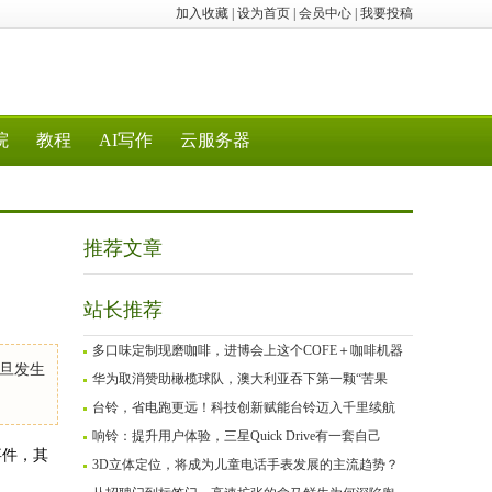
加入收藏
|
设为首页
|
会员中心
|
我要投稿
院
教程
AI写作
云服务器
推荐文章
站长推荐
多口味定制现磨咖啡，进博会上这个COFE＋咖啡机器
旦发生
华为取消赞助橄榄球队，澳大利亚吞下第一颗“苦果
台铃，省电跑更远！科技创新赋能台铃迈入千里续航
响铃：提升用户体验，三星Quick Drive有一套自己
事件，其
3D立体定位，将成为儿童电话手表发展的主流趋势？