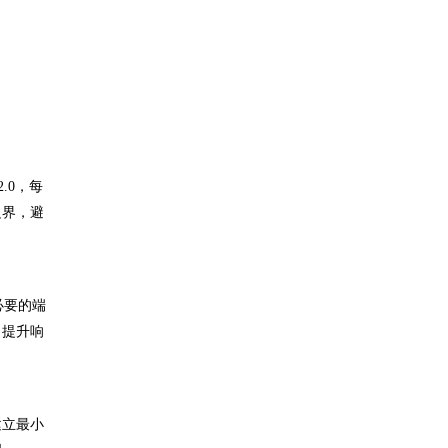
.0，每
边界，避
必要的端
，提升响
建立最小