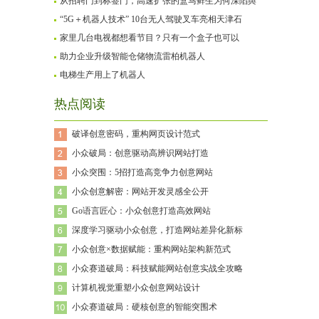
从招聘门到标签门，高速扩张的盒马鲜生为何深陷舆
“5G＋机器人技术” 10台无人驾驶叉车亮相天津石
家里几台电视都想看节目？只有一个盒子也可以
助力企业升级智能仓储物流雷柏机器人
电梯生产用上了机器人
热点阅读
破译创意密码，重构网页设计范式
小众破局：创意驱动高辨识网站打造
小众突围：5招打造高竞争力创意网站
小众创意解密：网站开发灵感全公开
Go语言匠心：小众创意打造高效网站
深度学习驱动小众创意，打造网站差异化新标
小众创意×数据赋能：重构网站架构新范式
小众赛道破局：科技赋能网站创意实战全攻略
计算机视觉重塑小众创意网站设计
小众赛道破局：硬核创意的智能突围术