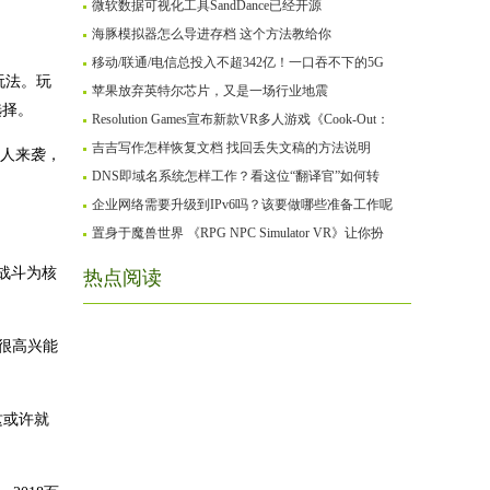
微软数据可视化工具SandDance已经开源
海豚模拟器怎么导进存档 这个方法教给你
移动/联通/电信总投入不超342亿！一口吞不下的5G
玩法。玩
苹果放弃英特尔芯片，又是一场行业地震
选择。
Resolution Games宣布新款VR多人游戏《Cook-Out：
吉吉写作怎样恢复文档 找回丢失文稿的方法说明
多人来袭，
DNS即域名系统怎样工作？看这位“翻译官”如何转
企业网络需要升级到IPv6吗？该要做哪些准备工作呢
置身于魔兽世界 《RPG NPC Simulator VR》让你扮
忍者战斗为核
热点阅读
我们很高兴能
，这或许就