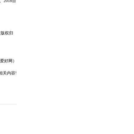
2018百
文版权归
爱好网）
相关内容!