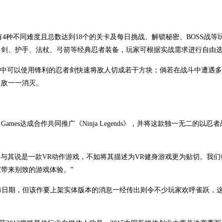
戏，拥有4种不同难度且总数达到18个的关卡及每日挑战、解锁秘密、BOSS战等
了剑、护手、法杖、弓箭等经典忍者装备，玩家可根据实战需求进行自由
速运动打斗中可以使用锋利的忍者剑快速将敌人切成若干方块；倘若在战斗中遭遇
之敌一一消灭。
们很高兴与Perp Games达成合作共同推广《Ninja Legends》，并将这款独一无二的以
inja Legends》与其说是一款VR动作游戏，不如将其描述为VR健身游戏更为贴切。
家带来别致的游戏体验。”
ends》具体的发布日期，但该作要上架实体版本的消息一经传出则令不少玩家欢呼雀跃