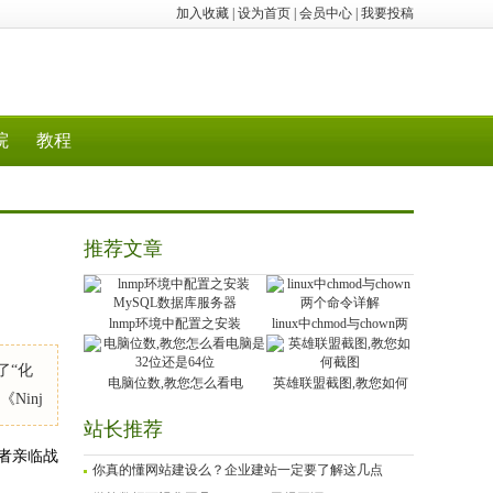
加入收藏
|
设为首页
|
会员中心
|
我要投稿
院
教程
推荐文章
lnmp环境中配置之安装
linux中chmod与chown两
了“化
电脑位数,教您怎么看电
英雄联盟截图,教您如何
Ninj
站长推荐
忍者亲临战
你真的懂网站建设么？企业建站一定要了解这几点