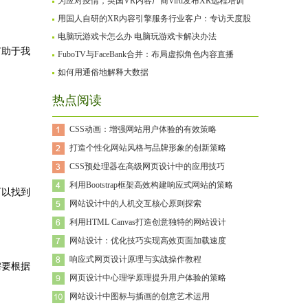
为应对疫情，英国VR内容厂商Virti发布XR远程培训
用国人自研的XR内容引擎服务行业客户：专访天度股
电脑玩游戏卡怎么办 电脑玩游戏卡解决办法
有助于我
FuboTV与FaceBank合并：布局虚拟角色内容直播
如何用通俗地解释大数据
热点阅读
CSS动画：增强网站用户体验的有效策略
打造个性化网站风格与品牌形象的创新策略
CSS预处理器在高级网页设计中的应用技巧
利用Bootstrap框架高效构建响应式网站的策略
可以找到
网站设计中的人机交互核心原则探索
利用HTML Canvas打造创意独特的网站设计
网站设计：优化技巧实现高效页面加载速度
响应式网页设计原理与实战操作教程
需要根据
网页设计中心理学原理提升用户体验的策略
网站设计中图标与插画的创意艺术运用