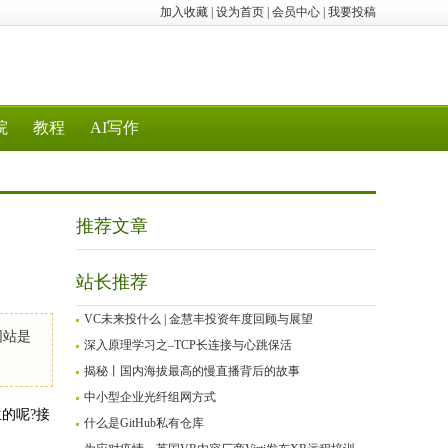
加入收藏
|
设为首页
|
会员中心
|
我要投稿
院
教程
AI写作
推荐文章
站长推荐
VC未来投什么 | 金慧丰投资年度回顾与展望
网站是
深入原理学习之–TCP长连接与心跳保活
揭秘丨国内海拔最高的慢直播背后的故事
中小型企业光纤组网方式
的呢?接
什么是GitHub私有仓库