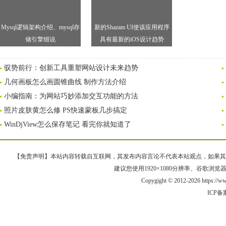
Mysql逻辑架构介绍、mysql存
新的Shazam UI使该应用程序
储引擎细说
具有最新的iOS设计趋势
驭势前行：创新工具重塑网站设计未来趋势
几何画板怎么画圆锥曲线 制作方法介绍
小编指南：为网站巧妙添加交互功能的方法
照片皮肤黄怎么修 PS快速蒙板几步搞定
WinDjView怎么保存笔记 看完你就知道了
【免责声明】本站内容转载自互联网，其发布内容言论不代表本站观点，如果其链接、
建议您使用1920×1080分辨率、谷歌浏览器Goo
Copygight © 2012-2026 https://
ICP备