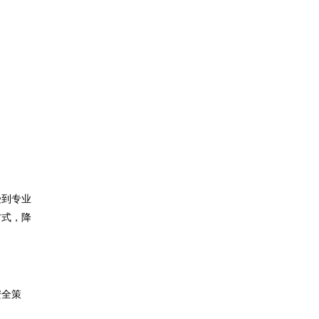
受到专业
方式，降
安全策