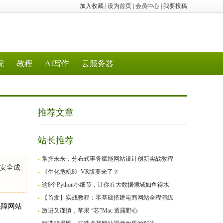
加入收藏
|
设为首页
|
会员中心
|
我要投稿
院
教程
AI写作
云服务器
推荐文章
站长推荐
掌握未来：分布式事务赋能网站设计创新实战教程
安全成
《生化危机8》VR版要来了？
这8个Python小细节，让你在大数据领域如鱼得水
【首发】实战教程：零基础搭建电商网站全程演练
保障网站
激进又谨慎，苹果 “芯”Mac 透露野心